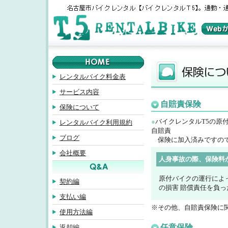
レンタルバイク料金表
サービス内容
自賠責保険
保険について
●
バイクレンタルT5の原
レンタルバイク利用規約
自賠責
ブログ
保険に加入済みですので
会社概要
人身事故の際、保険料
原付バイクの運行によ
契約編
の損害 賠償責任を負っ
支払い編
※その他、自賠責保険に
使用方法編
任意保険
返却編