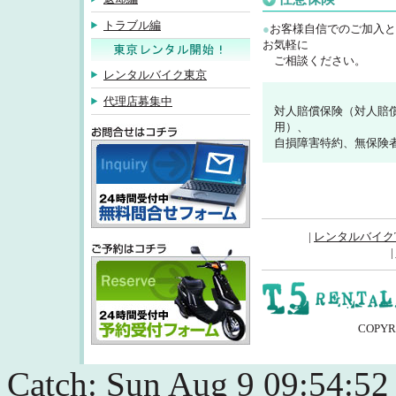
トラブル編
●
お客様自信でのご加入と
お気軽に
ご相談ください。
レンタルバイク東京
代理店募集中
対人賠償保険（対人賠
用）、
自損障害特約、無保険
inquiry
|
レンタルバイクT
|
COPYRI
予約受付フォーム
Catch: Sun Aug 9 09:54:52